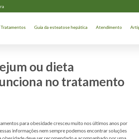
ra
Tratamentos
Guia da esteatose hepática
Atendimento
Arti
Jejum ou dieta
 funciona no tratamento
tamentos para obesidade cresceu muito nos últimos anos por
re essas informações nem sempre podemos encontrar soluções
para obesidade deve ser recomendado e acompanhado por uma