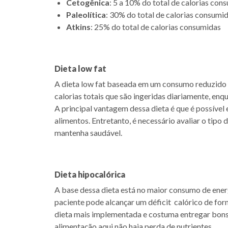
Cetogênica
: 5 a 10% do total de calorias con
Paleolítica
: 30% do total de calorias consumi
Atkins
: 25% do total de calorias consumidas
Dieta low fat
A dieta low fat baseada em um consumo reduzido 
calorias totais que são ingeridas diariamente, e
A principal vantagem dessa dieta é que é possíve
alimentos. Entretanto, é necessário avaliar o tipo 
mantenha saudável.
Dieta hipocalórica
A base dessa dieta está no maior consumo de ener
paciente pode alcançar um déficit calórico de for
dieta mais implementada e costuma entregar bons 
alimentação aqui não haja perda de nutrientes.