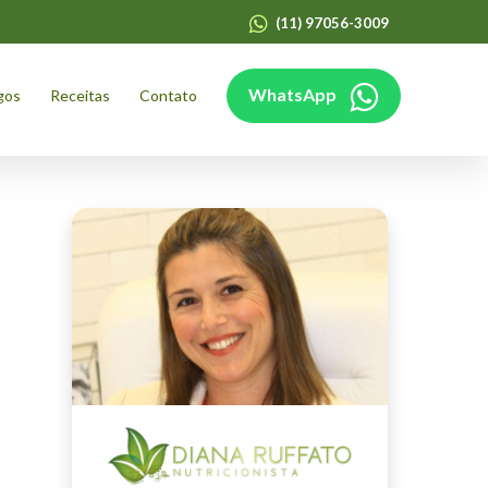
(11) 97056-3009
WhatsApp
gos
Receitas
Contato