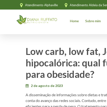
Atendimento Alphaville
Atendimento Aldeia da Ser
Home
Sobre mim
Low carb, low fat, 
hipocalórica: qual
para obesidade?
2 de agosto de 2023
A disseminação de informações sobre dietas e tra
conta do avanço das redes sociais. Contudo, ent
eficientes para a perda de peso. O tratamento 