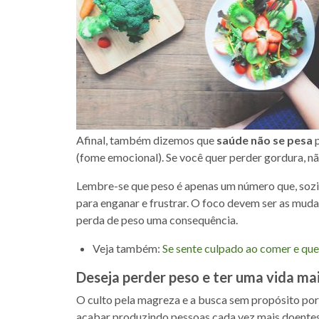
Afinal, também dizemos que
saúde não se pesa
p
(fome emocional). Se você quer perder gordura, nã
Lembre-se que peso é apenas um número que, sozi
para enganar e frustrar. O foco devem ser as muda
perda de peso uma consequência.
Veja também:
Se sente culpado ao comer e queb
Deseja perder peso e ter uma vida ma
O culto pela magreza e a busca sem propósito po
acabar produzindo pessoas cada vez mais doentes