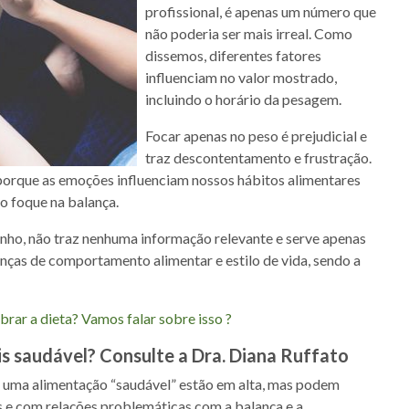
profissional, é apenas um número que
não poderia ser mais irreal. Como
dissemos, diferentes fatores
influenciam no valor mostrado,
incluindo o horário da pesagem.
Focar apenas no peso é prejudicial e
traz descontentamento e frustração.
orque as emoções influenciam nossos hábitos alimentares
o foque na balança.
nho, não traz nenhuma informação relevante e serve apenas
nças de comportamento alimentar e estilo de vida, sendo a
rar a dieta? Vamos falar sobre isso ?
is saudável? Consulte a Dra. Diana Ruffato
r uma alimentação “saudável” estão em alta, mas podem
 e com relações problemáticas com a balança e a