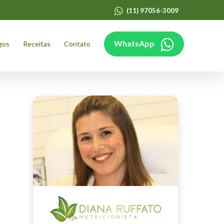
(11) 97056-3009
WhatsApp
gos
Receitas
Contato