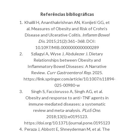
Referências bibliográficas
Khalili H, Ananthakrishnan AN, Konijeti GG, et
al. Measures of Obesity and Risk of Crohn’s
Disease and Ulcerative Colitis.
Inflamm Bowel
Dis
. 2015;21(2):361–368. DOI:
10.1097/MIB.0000000000000289
Szilagyi A, Wyse J, Abdulezer J. Dietary
Relationships between Obesity and
Inflammatory Bowel Diseases: A Narrative
Review.
Curr Gastroenterol Rep
. 2025.
https://link.springer.com/article/10.1007/s11894-
025-00980-w
Singh S, Facciorusso A, Singh AG, et al.
Obesity and response to anti–TNF agents in
immune-mediated diseases: a systematic
review and meta-analysis.
PLoS One
.
2018;13(5):e0195123.
https://doi.org/10.1371/journal.pone.0195123
Peraza J, Abbott E, Shneyderman M, et al. The