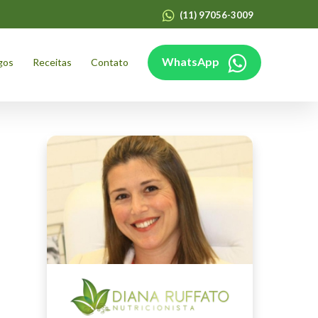
(11) 97056-3009
WhatsApp
gos
Receitas
Contato