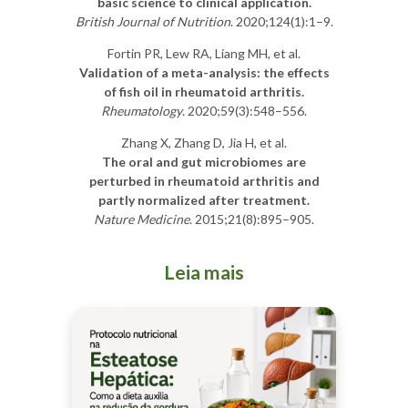
basic science to clinical application.
British Journal of Nutrition
. 2020;124(1):1–9.
Fortin PR, Lew RA, Liang MH, et al.
Validation of a meta-analysis: the effects
of fish oil in rheumatoid arthritis.
Rheumatology
. 2020;59(3):548–556.
Zhang X, Zhang D, Jia H, et al.
The oral and gut microbiomes are
perturbed in rheumatoid arthritis and
partly normalized after treatment.
Nature Medicine
. 2015;21(8):895–905.
Leia mais